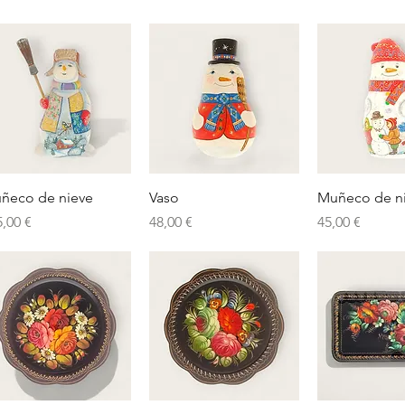
Vista rápida
Vista rápida
Vista rá
ñeco de nieve
Vaso
Muñeco de n
ecio
Precio
Precio
5,00 €
48,00 €
45,00 €