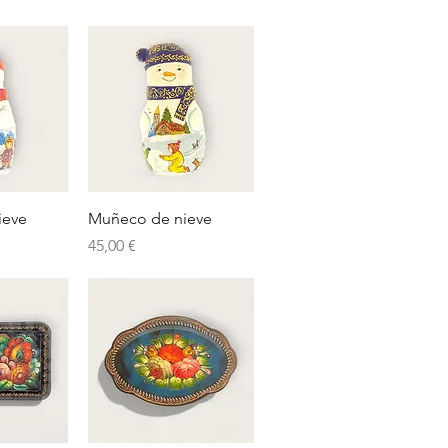
pida
Vista rápida
ieve
Muñeco de nieve
Precio
45,00 €