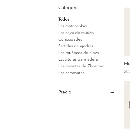
Categoría
Todos
Las matrioshkas
Las cajas de música
Curiosidades
Partidas de ajedrez
Los muñecos de nieve
Esculturas de madera
Mu
Las mesetas de Zhostovo
Pr
28
Los samovares
Precio
10 €
1950 €