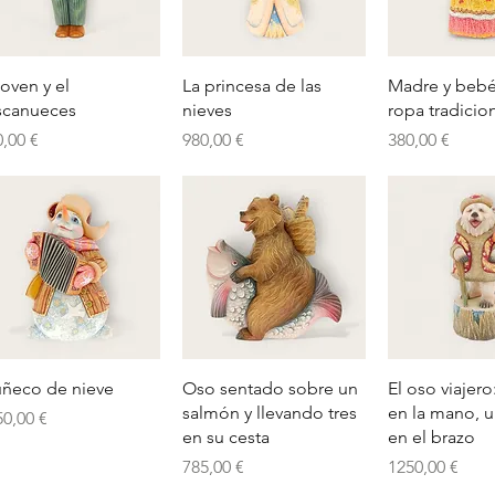
Vista rápida
Vista rápida
Vista rá
joven y el
La princesa de las
Madre y beb
scanueces
nieves
ropa tradicio
ecio
Precio
Precio
0,00 €
980,00 €
380,00 €
Vista rápida
Vista rápida
Vista rá
ñeco de nieve
Oso sentado sobre un
El oso viajero
salmón y llevando tres
en la mano, u
ecio
50,00 €
en su cesta
en el brazo
Precio
Precio
785,00 €
1250,00 €