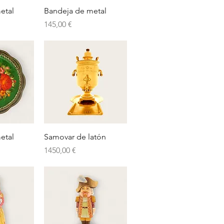
pida
Vista rápida
etal
Bandeja de metal
Precio
145,00 €
pida
Vista rápida
etal
Samovar de latón
Precio
1450,00 €