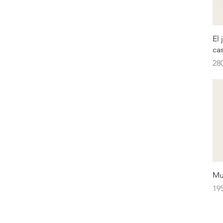
El 
ca
Pr
28
Mu
Pr
19