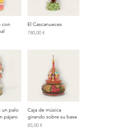
pida
Vista rápida
é con
El Cascanueces
nal
Precio
780,00 €
pida
Vista rápida
: un palo
Caja de música
n pájaro
girando sobre su base
Precio
85,00 €