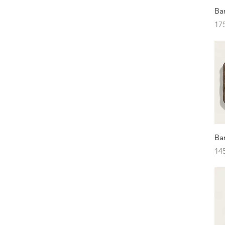
Ba
Pr
17
Ba
Pr
14