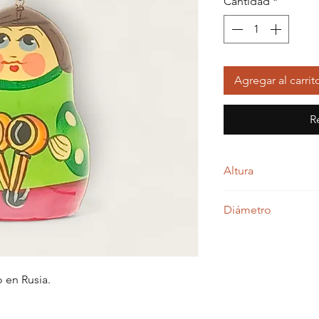
Cantidad
*
Agregar al carrit
R
Altura
5,00 centímetros
Diámetro
3,50 centímetros
 en Rusia.