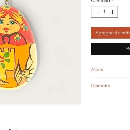
Cantidad
*
Agregar al carrit
R
Altura
5,50 centímetros
Diámetro
4,00 centímetros