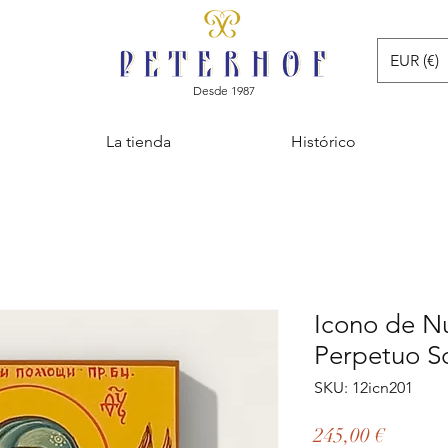
EUR (€)
Desde 1987
La tienda
Histórico
Icono de N
Perpetuo S
SKU: 12icn201
Precio
245,00 €