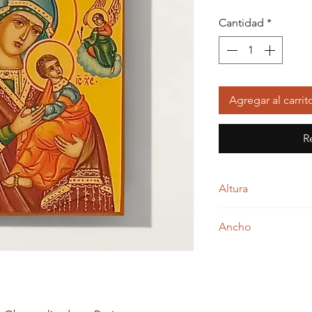
Cantidad
*
Agregar al carrit
R
Altura
7,00 centímetros
Ancho
5,00 centímetros