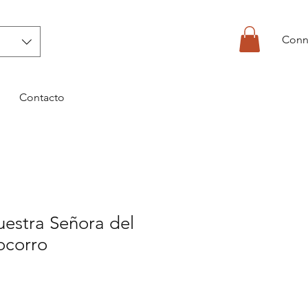
Conn
Contacto
uestra Señora del
ocorro