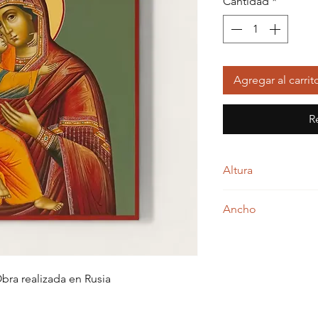
Cantidad
*
Agregar al carrit
R
Altura
27,00 centímetros
Ancho
23,00 centímetros
bra realizada en Rusia