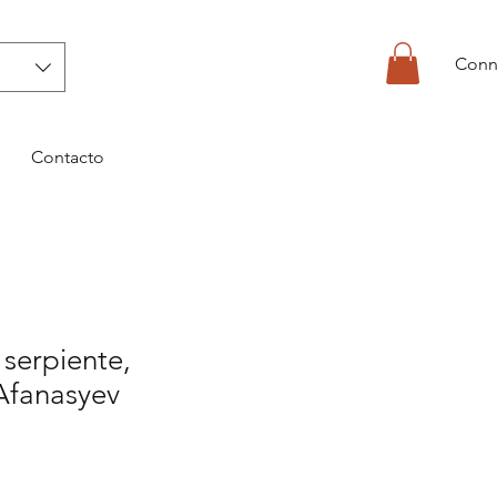
Conn
Contacto
 serpiente,
Afanasyev