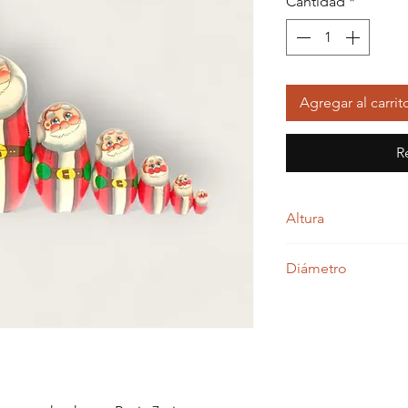
Cantidad
*
Agregar al carrit
R
Altura
20,00 centímetros
Diámetro
9,00 centímetros