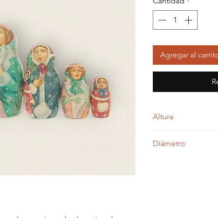
Cantidad
*
Agregar al carrit
R
Altura
14,00 centímetros
Diámetro
6,50 centímetros