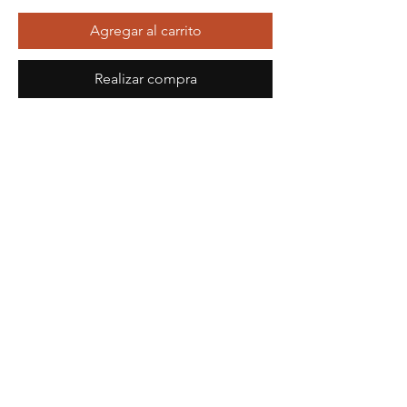
Agregar al carrito
Realizar compra
Fábrica Imperial de Porcelana de San 
Petersburgo (anteriormente Fábrica de 
Porcelana Lomonosov)
Altura
10,70 centímetros
Ancho
5,30 centímetros
Longitud
6,30 centímetros
Avisos legales