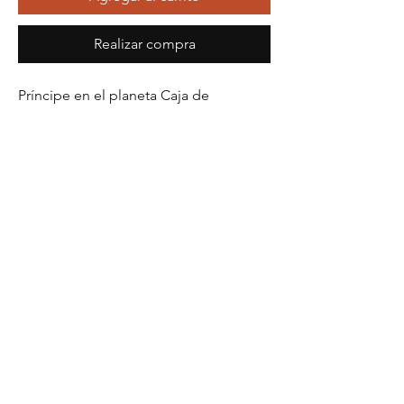
Realizar compra
Príncipe en el planeta Caja de 
porcelana facetada Manufactura 
Imperial de San Petersburgo Antigua 
Fábrica de Porcelana Lomonosov
Altura
4,00 centímetros
Ancho
7,50 centímetros
Longitud
9,00 centímetros
Avisos legales