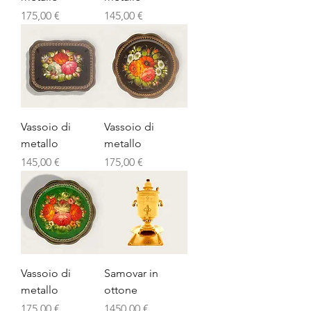
Prezzo
Prezzo
175,00 €
145,00 €
Vassoio di
Vassoio di
metallo
metallo
Prezzo
Prezzo
145,00 €
175,00 €
Vassoio di
Samovar in
metallo
ottone
Prezzo
Prezzo
175,00 €
1450,00 €