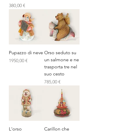
Prezzo
380,00 €
Pupazzo di neve
Orso seduto su
un salmone e ne
Prezzo
1950,00 €
trasporta tre nel
suo cesto
Prezzo
785,00 €
L'orso
Carillon che