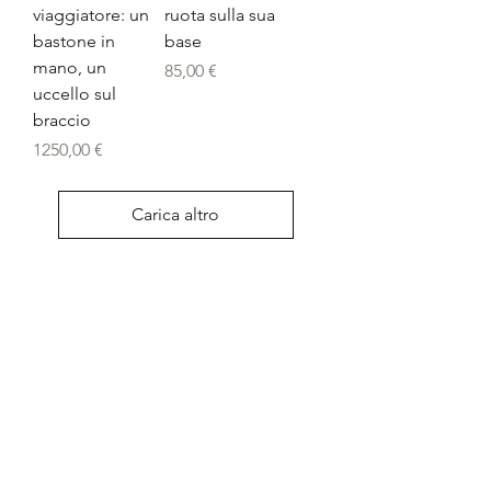
viaggiatore: un
ruota sulla sua
bastone in
base
mano, un
Prezzo
85,00 €
uccello sul
braccio
Prezzo
1250,00 €
Carica altro