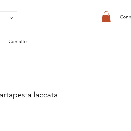
Conn
Contatto
cartapesta laccata
o