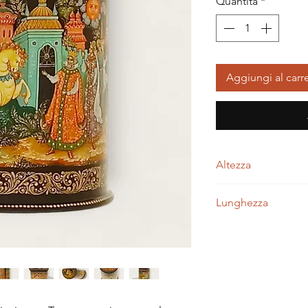
Quantità
*
Aggiungi al carre
Altezza
5,50 centimetri
Lunghezza
12,00 centimetri