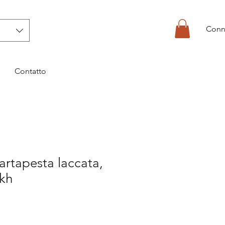
Conn
Contatto
cartapesta laccata,
ekh