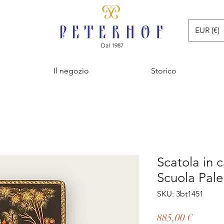
EUR (€)
Dal 1987
Il negozio
Storico
Scatola in 
Scuola Pal
SKU: 3bt1451
Prezzo
885,00 €