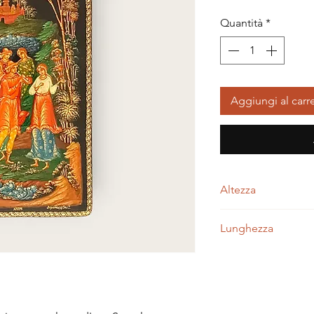
Quantità
*
Aggiungi al carre
Altezza
3,00 centimetri
Lunghezza
11,50 centimetri