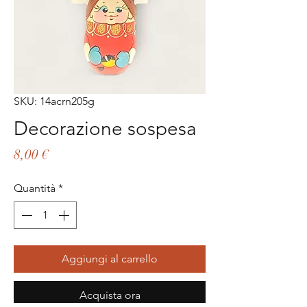
SKU: 14acrn205g
Decorazione sospesa
Prezzo
8,00 €
Quantità
*
Aggiungi al carrello
Acquista ora