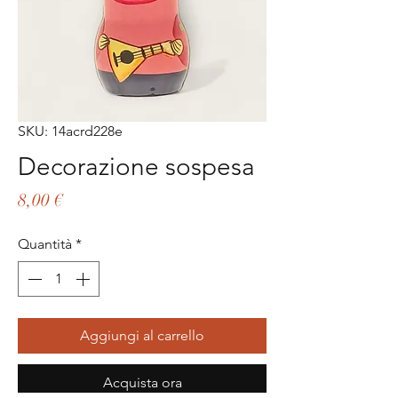
SKU: 14acrd228e
Decorazione sospesa
Prezzo
8,00 €
Quantità
*
Aggiungi al carrello
Acquista ora