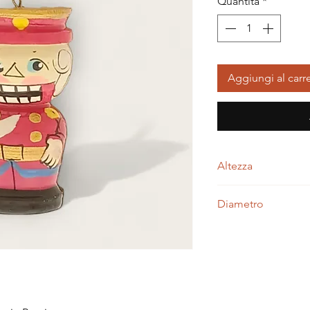
Quantità
*
Aggiungi al carre
Altezza
5,00 centimetri
Diametro
3,00 centimetri