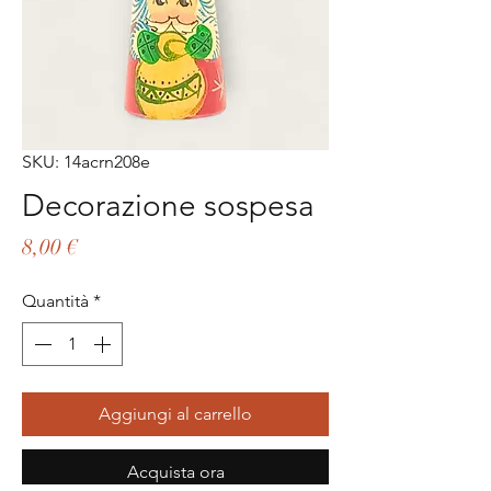
SKU: 14acrn208e
Decorazione sospesa
Prezzo
8,00 €
Quantità
*
Aggiungi al carrello
Acquista ora