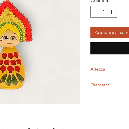
Quantità
*
Aggiungi al carre
Altezza
8,00 centimetri
Diametro
3,00 centimetri