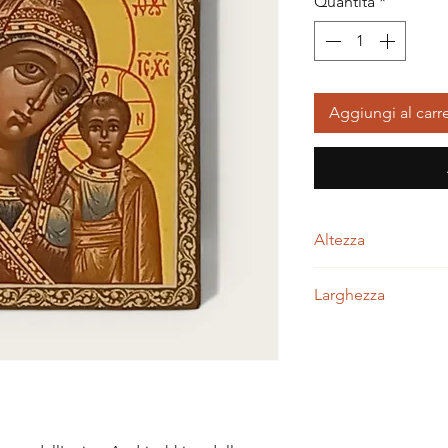
Quantità
*
Aggiungi al carre
Altezza
6,00 centimetri
Larghezza
5,00 centimetri