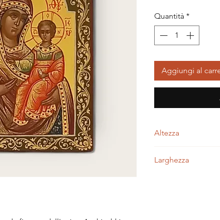
Quantità
*
Aggiungi al carre
Altezza
6,50 centimetri
Larghezza
5,50 centimetri