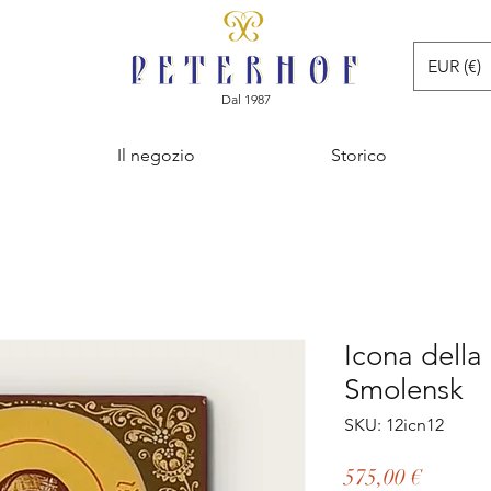
EUR (€)
Dal 1987
Il negozio
Storico
Icona dell
Smolensk
SKU: 12icn12
Prezzo
575,00 €