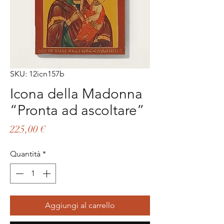
SKU: 12icn157b
Icona della Madonna
“Pronta ad ascoltare”
Prezzo
225,00 €
Quantità
*
Aggiungi al carrello