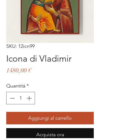
SKU: 12icn99
Icona di Vladimir
Prezzo
1480,00 €
Quantità
*
Aggiungi al carrello
Acquista ora