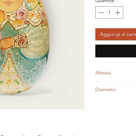
Quantità
*
Aggiungi al carre
Altezza
6,00 centimetri
Diametro
4,00 centimetri