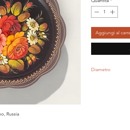
Quantità
*
Aggiungi al carre
Diametro
33,00 centimetri
o, Russia