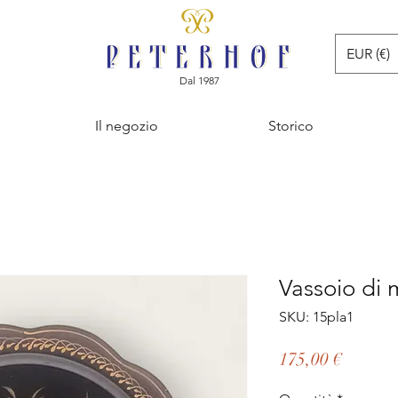
EUR (€)
Dal 1987
Il negozio
Storico
Vassoio di 
SKU: 15pla1
Prezzo
175,00 €