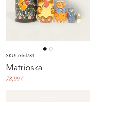
SKU: 7dol784
Matrioska
Prezzo
78,00 €
Esaurito
Famiglia di gatti dipinta a mano in 
legno realizzata in Russia 5 pezzi