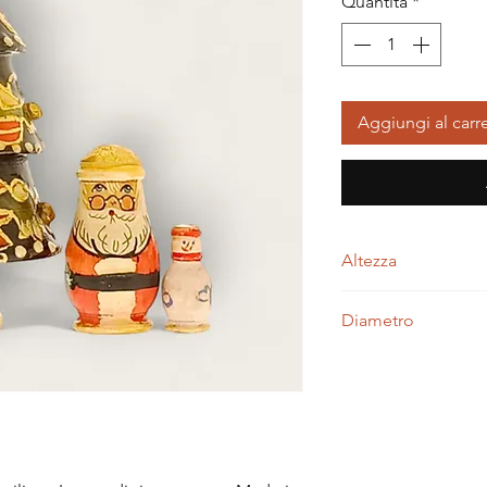
Quantità
*
Aggiungi al carre
Altezza
13,00 centimetri
Diametro
6,00 centimetri