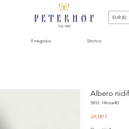
EUR (€)
Dal 1987
Il negozio
Storico
Albero nidi
SKU: 14noe40
Prezzo
48,00 €