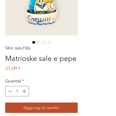
SKU: 6div150c
Matrioske sale e pepe
Prezzo
45,00 €
Quantità
*
Aggiungi al carrello