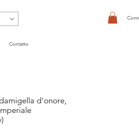
Conn
Contatto
 damigella d'onore,
imperiale
)