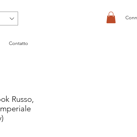
Conn
Contatto
bok Russo,
Imperiale
)