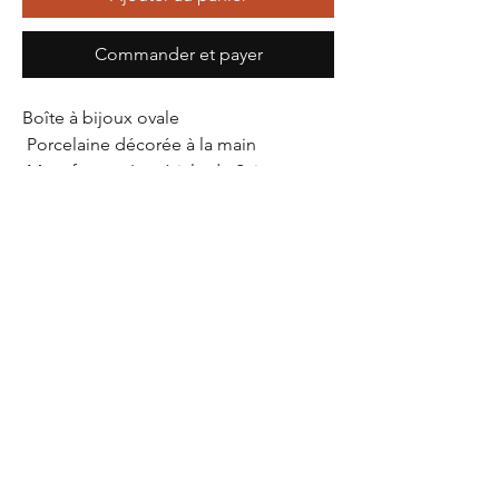
Commander et payer
Boîte à bijoux ovale

 Porcelaine décorée à la main

 Manufacture Impériale de Saint-
Pétersbourg

 Anciennement Lomonosov Porcelain 
Factory
Hauteur
63,00 cm
Largeur
77,00 cm
Longueur
92,00 cm