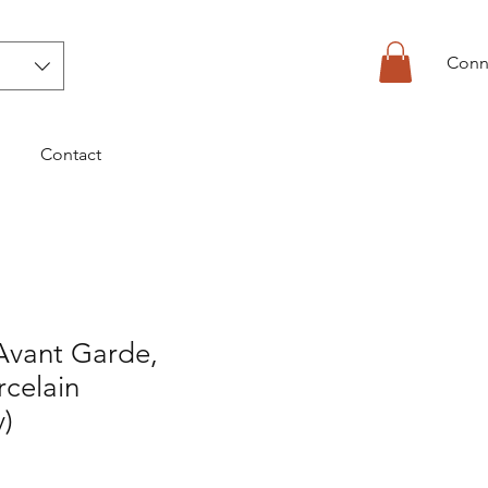
Conn
Contact
Avant Garde,
rcelain
)
1