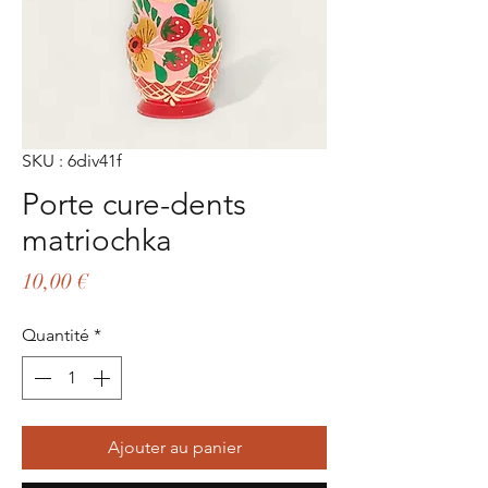
SKU : 6div41f
Porte cure-dents
matriochka
Prix
10,00 €
Quantité
*
Ajouter au panier