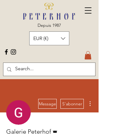
Depuis 1987
EUR (€)
Plus d'actions
Message
S'abonner
Administrateur
Galerie Peterhof